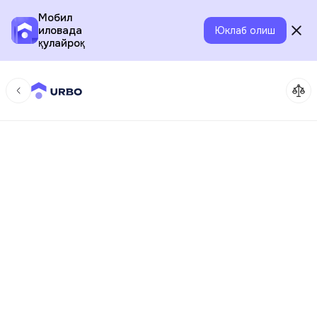
Мобил
иловада
Юклаб олиш
қулайроқ