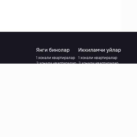
Янги бинолар
Иккиламчи уйлар
1 хонали квартиралар
1 хонали квартиралар
2 хонали квартиралар
2 хонали квартиралар
3 хонали квартиралар
3 хонали квартиралар
Метрога яқин
Тамирланган
Кредит режаси мавжуд
Метрога яқин
Ипотека
лар
Валютани танланг
:
сўм
й.е.
Тилни танланг
: