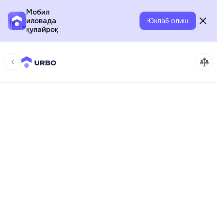
Мобил
иловада
Юклаб олиш
қулайроқ