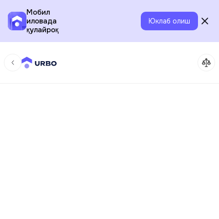
Мобил
иловада
Юклаб олиш
қулайроқ