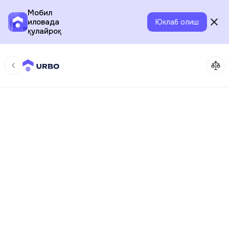
Мобил
иловада
Юклаб олиш
қулайроқ