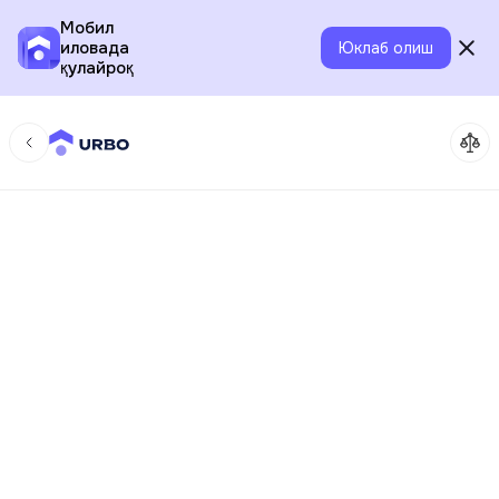
Мобил
иловада
Юклаб олиш
қулайроқ