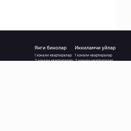
Янги бинолар
Иккиламчи уйлар
1 хонали квартиралар
1 хонали квартиралар
2 хонали квартиралар
2 хонали квартиралар
3 хонали квартиралар
3 хонали квартиралар
Метрога яқин
Тамирланган
Кредит режаси мавжуд
Метрога яқин
Ипотека
лар
Валютани танланг
:
сўм
й.е.
Тилни танланг
: