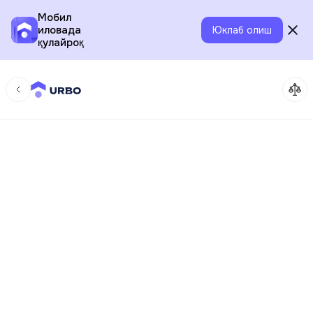
Мобил
иловада
Юклаб олиш
қулайроқ