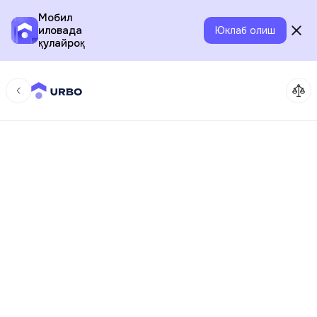
Мобил
иловада
Юклаб олиш
қулайроқ