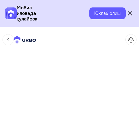
Мобил
иловада
Юклаб олиш
қулайроқ