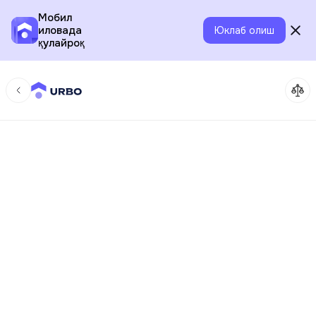
Мобил
иловада
Юклаб олиш
қулайроқ