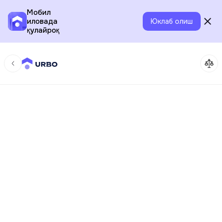
Мобил
иловада
Юклаб олиш
қулайроқ