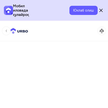
Мобил
иловада
Юклаб олиш
қулайроқ