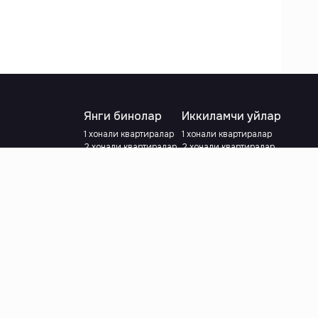
Янги бинолар
Иккиламчи уйлар
1 хонали квартиралар
1 хонали квартиралар
2 хонали квартиралар
2 хонали квартиралар
3 хонали квартиралар
3 хонали квартиралар
Метрога яқин
Тамирланган
Кредит режаси мавжуд
Метрога яқин
Ипотека
лар
Валютани танланг
:
сўм
й.е.
Тилни танланг
: