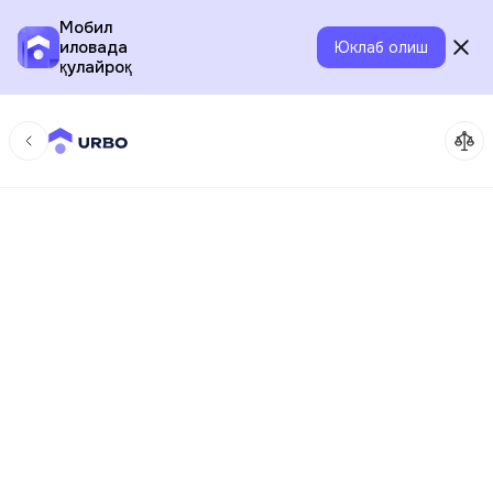
Мобил
иловада
Юклаб олиш
қулайроқ