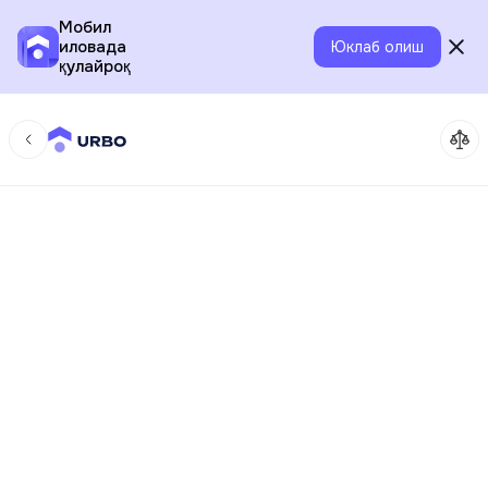
Мобил
иловада
Юклаб олиш
қулайроқ