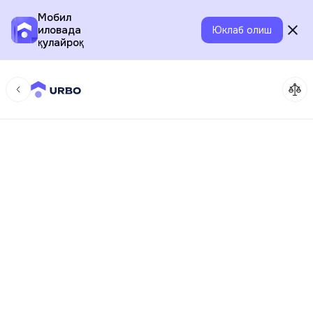
Мобил
иловада
Юклаб олиш
қулайроқ