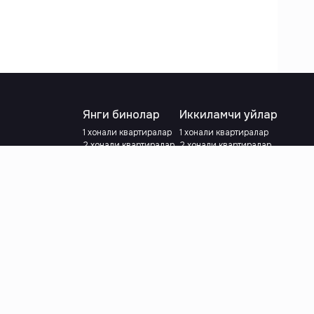
Янги бинолар
Иккиламчи уйлар
1 хонали квартиралар
1 хонали квартиралар
2 хонали квартиралар
2 хонали квартиралар
3 хонали квартиралар
3 хонали квартиралар
Метрога яқин
Тамирланган
Кредит режаси мавжуд
Метрога яқин
Ипотека
лар
Валютани танланг
:
сўм
й.е.
Тилни танланг
: