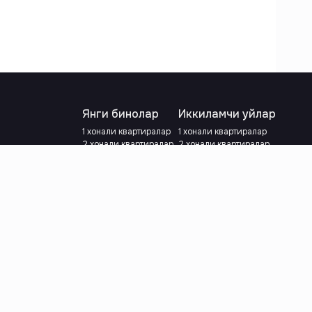
Янги бинолар
Иккиламчи уйлар
1 хонали квартиралар
1 хонали квартиралар
2 хонали квартиралар
2 хонали квартиралар
3 хонали квартиралар
3 хонали квартиралар
Метрога яқин
Тамирланган
Кредит режаси мавжуд
Метрога яқин
Ипотека
лар
Валютани танланг
:
сўм
й.е.
Тилни танланг
: