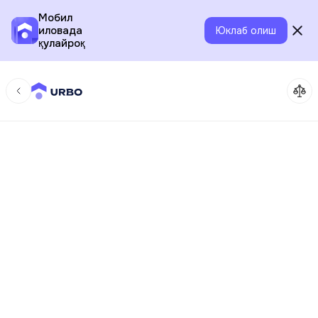
Мобил
иловада
Юклаб олиш
қулайроқ