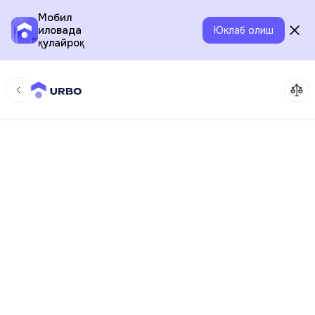
Мобил
иловада
Юклаб олиш
қулайроқ