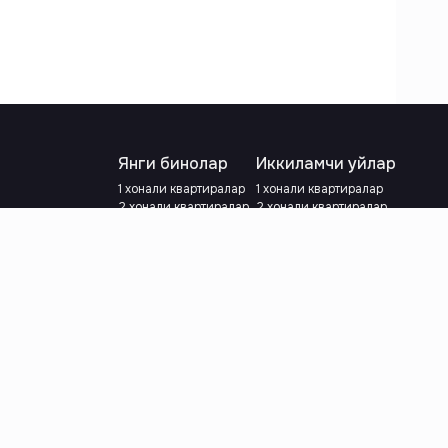
Янги бинолар
Иккиламчи уйлар
1 хонали квартиралар
1 хонали квартиралар
2 хонали квартиралар
2 хонали квартиралар
3 хонали квартиралар
3 хонали квартиралар
Метрога яқин
Тамирланган
Кредит режаси мавжуд
Метрога яқин
Ипотека
лар
Валютани танланг
:
сўм
й.е.
Тилни танланг
: