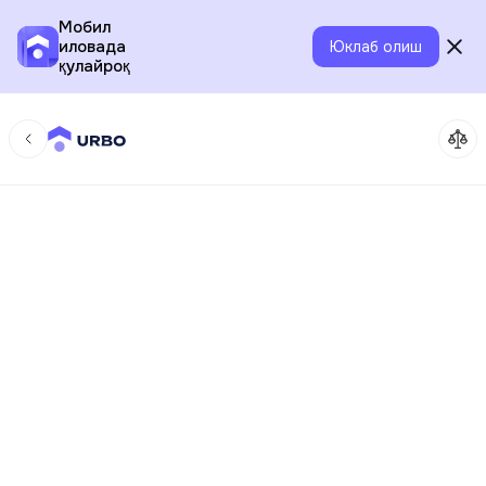
Мобил
иловада
Юклаб олиш
қулайроқ