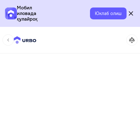
Мобил
иловада
Юклаб олиш
қулайроқ