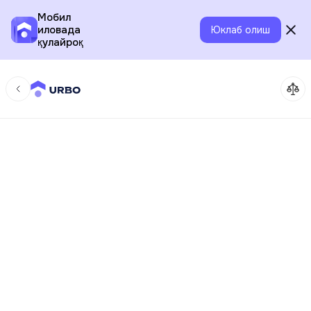
Мобил
иловада
Юклаб олиш
қулайроқ