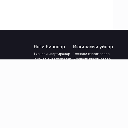
Янги бинолар
Иккиламчи уйлар
1 хонали квартиралар
1 хонали квартиралар
2 хонали квартиралар
2 хонали квартиралар
3 хонали квартиралар
3 хонали квартиралар
Метрога яқин
Тамирланган
Кредит режаси мавжуд
Метрога яқин
Ипотека
лар
Валютани танланг
:
сўм
й.е.
Тилни танланг
: