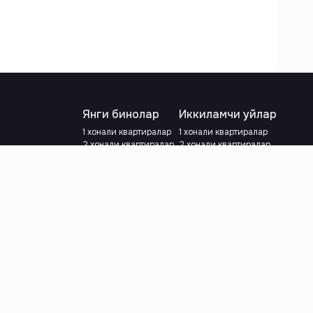
Янги бинолар
Иккиламчи уйлар
1 хонали квартиралар
1 хонали квартиралар
2 хонали квартиралар
2 хонали квартиралар
3 хонали квартиралар
3 хонали квартиралар
Метрога яқин
Тамирланган
Кредит режаси мавжуд
Метрога яқин
Ипотека
лар
Валютани танланг
:
сўм
й.е.
Тилни танланг
: