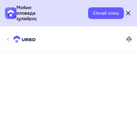
Мобил
иловада
Юклаб олиш
қулайроқ