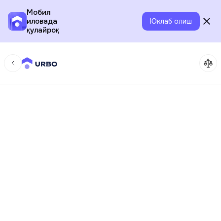
Мобил
иловада
Юклаб олиш
қулайроқ