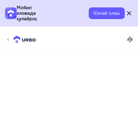
Мобил
иловада
Юклаб олиш
қулайроқ