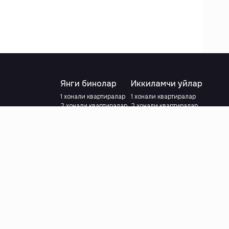
Янги бинолар
Иккиламчи уйлар
1 хонали квартиралар
1 хонали квартиралар
2 хонали квартиралар
2 хонали квартиралар
3 хонали квартиралар
3 хонали квартиралар
Метрога яқин
Тамирланган
Кредит режаси мавжуд
Метрога яқин
Ипотека
лар
Валютани танланг
:
сўм
й.е.
Тилни танланг
: