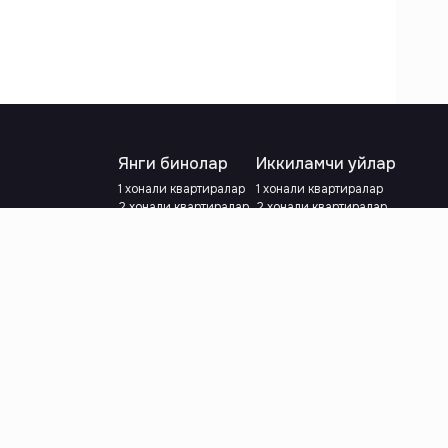
Янги бинолар
Иккиламчи уйлар
1 хонали квартиралар
1 хонали квартиралар
2 хонали квартиралар
2 хонали квартиралар
3 хонали квартиралар
3 хонали квартиралар
Метрога яқин
Тамирланган
Кредит режаси мавжуд
Метрога яқин
Ипотека
лар
Валютани танланг
:
сўм
й.е.
Тилни танланг
: