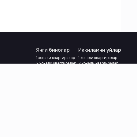
Янги бинолар
Иккиламчи уйлар
1 хонали квартиралар
1 хонали квартиралар
2 хонали квартиралар
2 хонали квартиралар
3 хонали квартиралар
3 хонали квартиралар
Метрога яқин
Тамирланган
Кредит режаси мавжуд
Метрога яқин
Ипотека
лар
Валютани танланг
:
сўм
й.е.
Тилни танланг
: