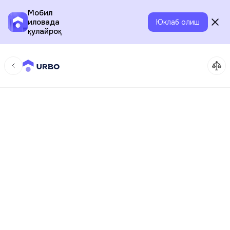
Мобил
иловада
Юклаб олиш
қулайроқ