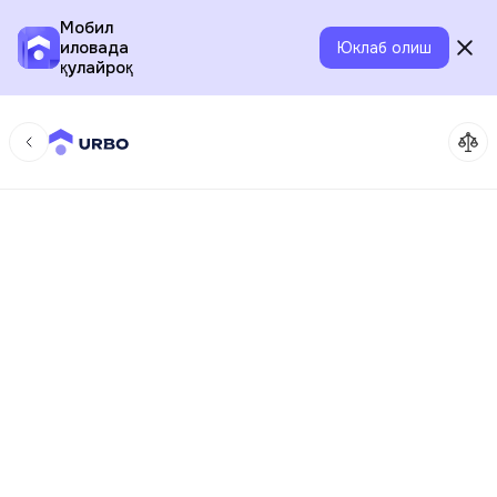
Мобил
иловада
Юклаб олиш
қулайроқ