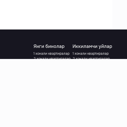
Янги бинолар
Иккиламчи уйлар
1 хонали квартиралар
1 хонали квартиралар
2 хонали квартиралар
2 хонали квартиралар
3 хонали квартиралар
3 хонали квартиралар
Метрога яқин
Тамирланган
Кредит режаси мавжуд
Метрога яқин
Ипотека
лар
Валютани танланг
:
сўм
й.е.
Тилни танланг
: