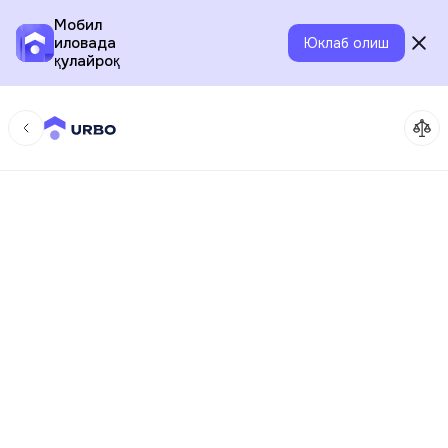
Мобил
иловада
Юклаб олиш
қулайроқ