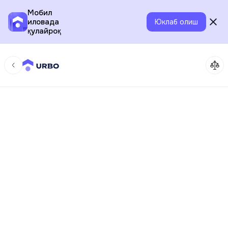
Мобил
иловада
Юклаб олиш
қулайроқ