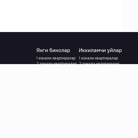
Янги бинолар
Иккиламчи уйлар
1 хонали квартиралар
1 хонали квартиралар
2 хонали квартиралар
2 хонали квартиралар
3 хонали квартиралар
3 хонали квартиралар
Метрога яқин
Тамирланган
Кредит режаси мавжуд
Метрога яқин
Ипотека
лар
Валютани танланг
:
сўм
й.е.
Тилни танланг
: