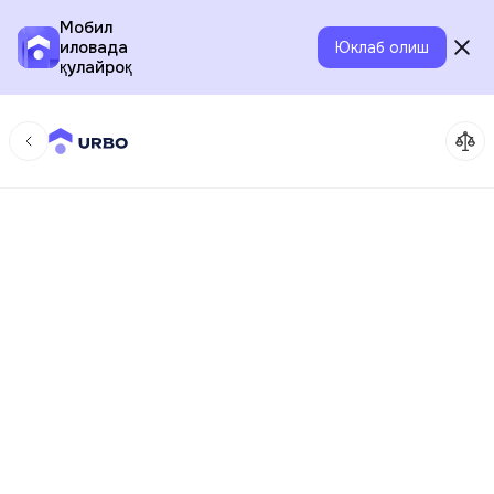
Мобил
иловада
Юклаб олиш
қулайроқ