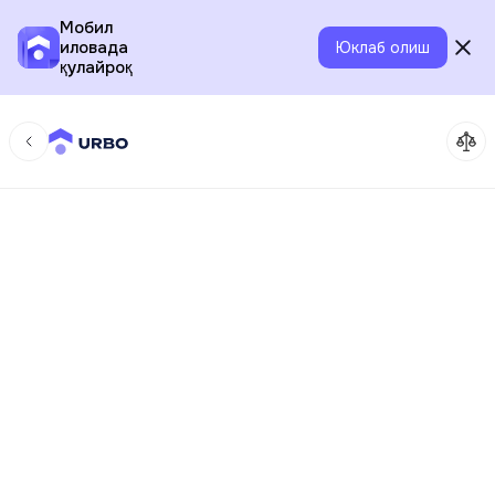
Мобил
иловада
Юклаб олиш
қулайроқ