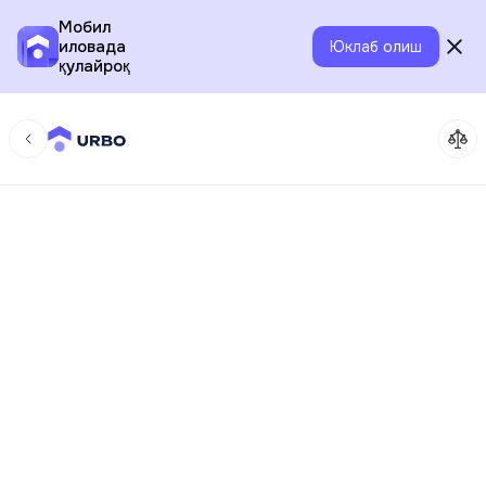
Мобил
иловада
Юклаб олиш
қулайроқ