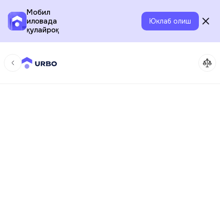
Мобил
иловада
Юклаб олиш
қулайроқ