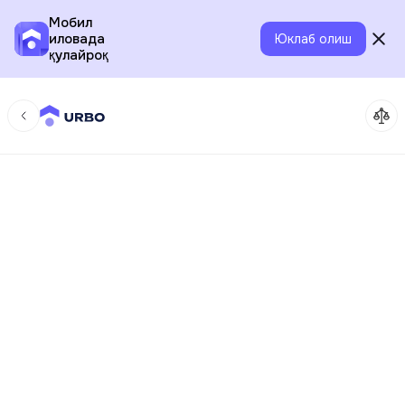
Мобил
иловада
Юклаб олиш
қулайроқ