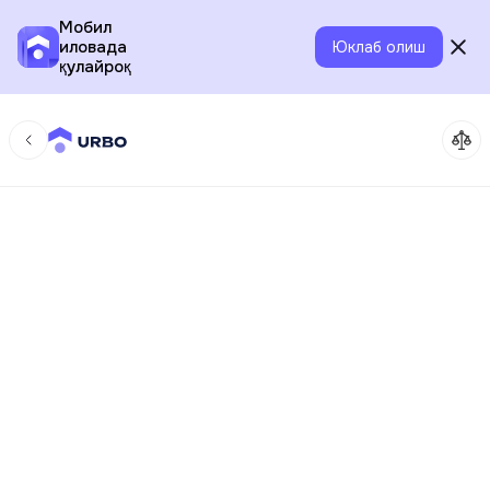
Мобил
иловада
Юклаб олиш
қулайроқ