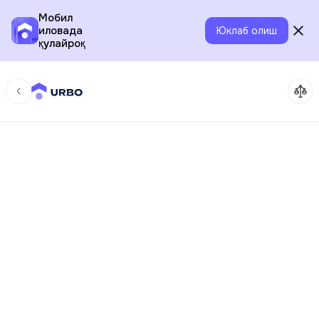
Мобил
иловада
Юклаб олиш
қулайроқ