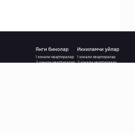
Янги бинолар
Иккиламчи уйлар
1 хонали квартиралар
1 хонали квартиралар
2 хонали квартиралар
2 хонали квартиралар
3 хонали квартиралар
3 хонали квартиралар
Метрога яқин
Тамирланган
Кредит режаси мавжуд
Метрога яқин
Ипотека
лар
Валютани танланг
:
сўм
й.е.
Тилни танланг
: