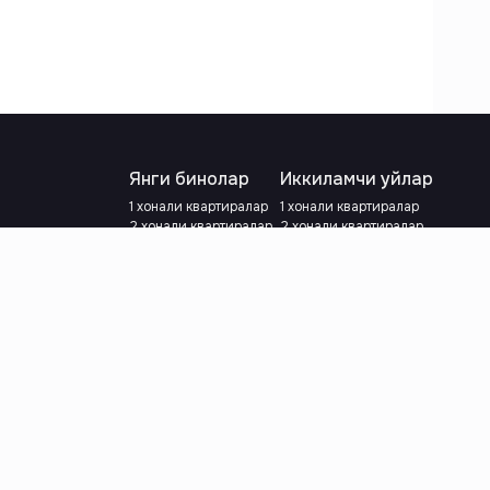
Янги бинолар
Иккиламчи уйлар
1 хонали квартиралар
1 хонали квартиралар
2 хонали квартиралар
2 хонали квартиралар
3 хонали квартиралар
3 хонали квартиралар
Метрога яқин
Тамирланган
Кредит режаси мавжуд
Метрога яқин
Ипотека
лар
Валютани танланг
:
сўм
й.е.
Тилни танланг
: