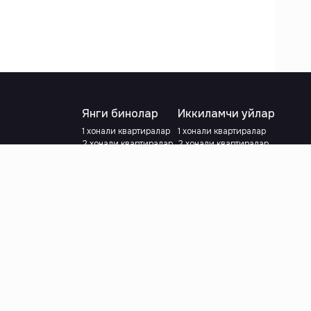
Янги бинолар
Иккиламчи уйлар
1 хонали квартиралар
1 хонали квартиралар
2 хонали квартиралар
2 хонали квартиралар
3 хонали квартиралар
3 хонали квартиралар
Метрога яқин
Тамирланган
Кредит режаси мавжуд
Метрога яқин
Ипотека
лар
Валютани танланг
:
сўм
й.е.
Тилни танланг
: