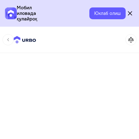
Мобил
иловада
Юклаб олиш
қулайроқ